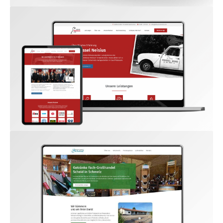
www.bildhauerei-fuchs.de
www.schluessel-neisius.de