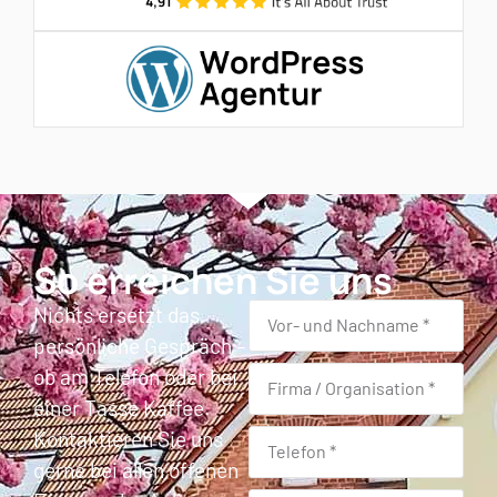
So erreichen Sie uns
Nichts ersetzt das
persönliche Gespräch –
ob am Telefon oder bei
einer Tasse Kaffee.
Kontaktieren Sie uns
gerne bei allen offenen