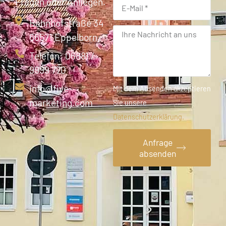
Fragen oder Anliegen.
Bahnhofstraße 34
66571 Eppelborn
Telefon: 06881 /
9999 770
info@five-
Mit dem Absenden akzeptieren
marketing.com
Sie unsere
Datenschutzerklärung.
Anfrage
absenden
Alternative: